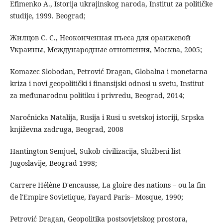
Efimenko A., Istorija ukrajinskog naroda, Institut za političke
studije, 1999. Beograd;
Жилцов С. С., Неоконченная пъеса для оранжевой
Украины, Международные отношения, Москва, 2005;
Komazec Slobodan, Petrović Dragan, Globalna i monetarna
kriza i novi geopolitički i finansijski odnosi u svetu, Institut
za međunarodnu politiku i privredu, Beograd, 2014;
Naročnicka Natalija, Rusija i Rusi u svetskoj istoriji, Srpska
književna zadruga, Beograd, 2008
Hantington Semjuel, Sukob civilizacija, Službeni list
Jugoslavije, Beograd 1998;
Carrere Hélène D'encausse, La gloire des nations – ou la fin
de l'Empire Sovietique, Fayard Paris– Mosque, 1990;
Petrović Dragan, Geopolitika postsovjetskog prostora,