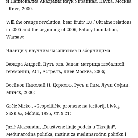
и Национална Академия наук Украиная, Наука, Москва
- Киев, 2000.
Will the orange revolution, bear fruit? EU / Ukraine relations
in 2005 and the beginning of 2006, Batory foundation,
Warsaw;
Чланци у научним часописима и зборницима
Важдра Андрей, Путъ зла, Запад: матрица глобалной
гегемонии, АСТ, Астрелъ, Киев-Москва, 2006;
Воейков Николай Н, Церковъ, Русъ и Рим, Лучи Софии,
Минск, 2000;
Grčić Mirko., «Geopolitičke promene na teritoriji bivšeg
SSSR-a», Globus, 1995, str. 9-21;
Jazić Aleksandar, „Društvene linije podela u Ukrajini”,
Međunarodna politika, Institut za međunarodnu politiku i