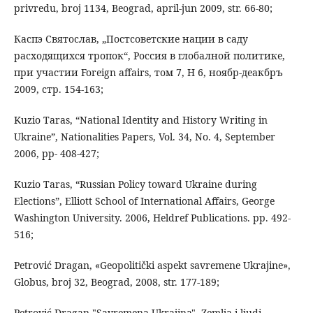
privredu, broj 1134, Beograd, april-jun 2009, str. 66-80;
Каспэ Святослав, „Постсоветские нации в саду
расходящихся тропок“, Россия в глобалной политике,
при участии Foreign affairs, том 7, Н 6, ноябр-деакбръ
2009, стр. 154-163;
Kuzio Taras, “National Identity and History Writing in
Ukraine”, Nationalities Papers, Vol. 34, No. 4, September
2006, pp- 408-427;
Kuzio Taras, “Russian Policy toward Ukraine during
Elections”, Elliott School of International Affairs, George
Washington University. 2006, Heldref Publications. pp. 492-
516;
Petrović Dragan, «Geopolitički aspekt savremene Ukrajine»,
Globus, broj 32, Beograd, 2008, str. 177-189;
Petrović Dragan "Savremena Ukrajina", Zemlja i ljudi,