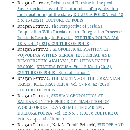
Dragan Petrović,
Belarus and Ukraine in the post-
Soviet period – two different models of organization
and positioning of the state
,
KULTURA POLISA: Vol. 18
No. 46 (2021): CULTURE OF POLIS
Dragan Petrović,
The Perspective of Serbia's
Cooperation With Russia and the Integration Processes
Russia Is Leading in Eurasia
,
KULTURA POLISA: Vol.
18 No. 45 (2021): CULTURE OF POLIS
Dragan Petrović ,
GEOPOLITICAL POSITION OF
VOJVODINA WITHIN SERBIA: HISTORICAL AND
DEMOGRAPHIC ANALYSIS, RELATIONS IN THE
REGION
,
KULTURA POLISA: Vol. 15 No. 1 (2018):
CULTURE OF POLIS - Special edition 1
Dragan Petrović,
THE MELTING OF THE UKRAINIAN
CRISIS
,
KULTURA POLISA: Vol. 17 No. 42 (2020):
CULTURE OF POLIS
Dragan Petrović,
SERBIAN GEOPOLITICS AT
BALKANS, IN THE PERIOD OF TRANSITION OF
WORLD ORDER TOWARD MULTIPOLARISM
,
KULTURA POLISA: Vol. 12 No. 3 (2015): CULTURE OF
POLIS - Special edition 3
Dragan Petrović , Nataša Tomić-Petrović,
EUROPE AND