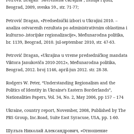
Beograd, 2009, sveska 59., str. 71-77;
Petrović Dragan, «Predsednički izbori u Ukrajini 2010. –
analiza ostvarenih rezultata po administrativnim oblastima i
kulturno-.istorijske regionalizacije», Međunarodna politika,
br. 1139, Beograd, 2010. jul-septembar 2010, str. 47-63.
Petrović Dragan, «Ukrajina u vreme predsedničkog mandata
Viktora Janukoviča 2010-2012», Međunarodna politika,
Beograd, 2012. broj 1146, april-jun 2012. str. 28-38.
Rodgers W. Peter, “Understanding Regionalism and the
Politics of Identity in Ukraine’s Eastern Borderlands”,
Nationalities Papers, Vol. 34, No. 2, May 2006, pp 157 – 174
Ukraine, country report, November, 2008, Published by The
PRS Group, Inc.Road, Suite East Syracuse, USA, pp. 1-60.
Шулъга Николай Александрович, «Отношение