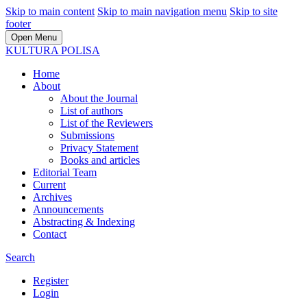
Skip to main content
Skip to main navigation menu
Skip to site
footer
Open Menu
KULTURA POLISA
Home
About
About the Journal
List of authors
List of the Reviewers
Submissions
Privacy Statement
Books and articles
Editorial Team
Current
Archives
Announcements
Abstracting & Indexing
Contact
Search
Register
Login