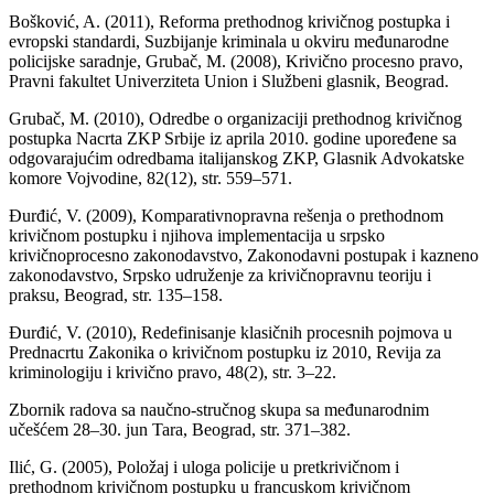
Bošković, A. (2011), Reforma prethodnog krivičnog postupka i
evropski standardi, Suzbijanje kriminala u okviru međunarodne
policijske saradnje, Grubač, M. (2008), Krivično procesno pravo,
Pravni fakultet Univerziteta Union i Službeni glasnik, Beograd.
Grubač, M. (2010), Odredbe o organizaciji prethodnog krivičnog
postupka Nacrta ZKP Srbije iz aprila 2010. godine upoređene sa
odgovarajućim odredbama italijanskog ZKP, Glasnik Advokatske
komore Vojvodine, 82(12), str. 559–571.
Đurđić, V. (2009), Komparativnopravna rešenja o prethodnom
krivičnom postupku i njihova implementacija u srpsko
krivičnoprocesno zakonodavstvo, Zakonodavni postupak i kazneno
zakonodavstvo, Srpsko udruženje za krivičnopravnu teoriju i
praksu, Beograd, str. 135–158.
Đurđić, V. (2010), Redefinisanje klasičnih procesnih pojmova u
Prednacrtu Zakonika o krivičnom postupku iz 2010, Revija za
kriminologiju i krivično pravo, 48(2), str. 3–22.
Zbornik radova sa naučno-stručnog skupa sa međunarodnim
učešćem 28–30. jun Tara, Beograd, str. 371–382.
Ilić, G. (2005), Položaj i uloga policije u pretkrivičnom i
prethodnom krivičnom postupku u francuskom krivičnom