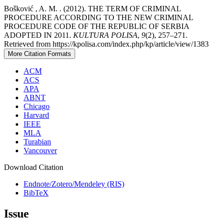
Bošković , A. M. . (2012). THE TERM OF CRIMINAL
PROCEDURE ACCORDING TO THE NEW CRIMINAL
PROCEDURE CODE OF THE REPUBLIC OF SERBIA
ADOPTED IN 2011.
KULTURA POLISA
,
9
(2), 257–271.
Retrieved from https://kpolisa.com/index.php/kp/article/view/1383
More Citation Formats
ACM
ACS
APA
ABNT
Chicago
Harvard
IEEE
MLA
Turabian
Vancouver
Download Citation
Endnote/Zotero/Mendeley (RIS)
BibTeX
Issue