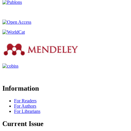
Information
For Readers
For Authors
For Librarians
Current Issue