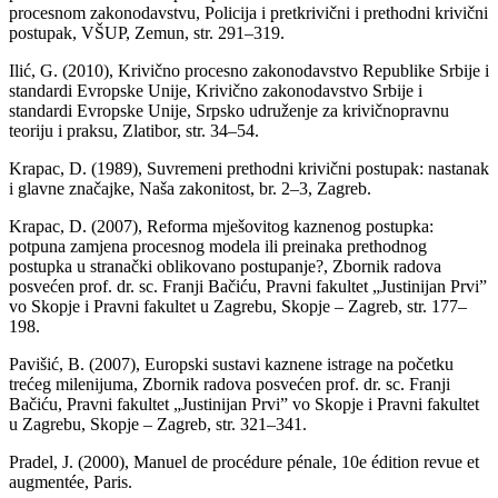
procesnom zakonodavstvu, Policija i pretkrivični i prethodni krivični
postupak, VŠUP, Zemun, str. 291–319.
Ilić, G. (2010), Krivično procesno zakonodavstvo Republike Srbije i
standardi Evropske Unije, Krivično zakonodavstvo Srbije i
standardi Evropske Unije, Srpsko udruženje za krivičnopravnu
teoriju i praksu, Zlatibor, str. 34–54.
Krapac, D. (1989), Suvremeni prethodni krivični postupak: nastanak
i glavne značajke, Naša zakonitost, br. 2–3, Zagreb.
Krapac, D. (2007), Reforma mješovitog kaznenog postupka:
potpuna zamjena procesnog modela ili preinaka prethodnog
postupka u stranački oblikovano postupanje?, Zbornik radova
posvećen prof. dr. sc. Franji Bačiću, Pravni fakultet „Justinijan Prvi”
vo Skopje i Pravni fakultet u Zagrebu, Skopje – Zagreb, str. 177–
198.
Pavišić, B. (2007), Europski sustavi kaznene istrage na početku
trećeg milenijuma, Zbornik radova posvećen prof. dr. sc. Franji
Bačiću, Pravni fakultet „Justinijan Prvi” vo Skopje i Pravni fakultet
u Zagrebu, Skopje – Zagreb, str. 321–341.
Pradel, J. (2000), Manuel de procédure pénale, 10e édition revue et
augmentée, Paris.