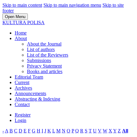
Skip to main content
Skip to main navigation menu
Skip to site
footer
Open Menu
KULTURA POLISA
Home
About
About the Journal
List of authors
List of the Reviewers
Submissions
Privacy Statement
Books and articles
Editorial Team
Current
Archives
Announcements
Abstracting & Indexing
Contact
Register
Login
-
A
B
C
D
E
F
G
H
I
J
K
L
M
N
O
P
Q
R
S
T
U
V
W
X
Y
Z
All