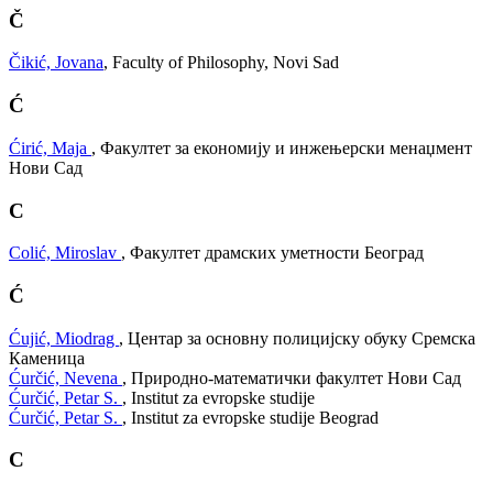
Č
Čikić, Jovana
, Faculty of Philosophy, Novi Sad
Ć
Ćirić, Maja
, Факултет за економију и инжењерски менаџмент
Нови Сад
C
Colić, Miroslav
, Факултет драмских уметности Београд
Ć
Ćujić, Miodrag
, Центар за основну полицијску обуку Сремска
Каменица
Ćurčić, Nevena
, Природно-математички факултет Нови Сад
Ćurčić, Petar S.
, Institut za evropske studije
Ćurčić, Petar S.
, Institut za evropske studije Beograd
C