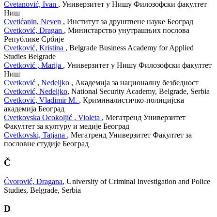
Cvetanović, Ivan
, Универзитет у Нишу Филозофски факултет
Ниш
Cvetićanin, Neven
, Институт за друштвене науке Београд
Cvetković, Dragan
, Министарство унутрашњих послова
Републике Србије
Cvetković, Kristina
, Belgrade Business Academy for Applied
Studies Belgrade
Cvetković , Marija
, Универзитет у Нишу Филозофски факултет
Ниш
Cvetković , Nedeljko
, Академија за националну безбедност
Cvetković, Nedeljko
, National Security Academy, Belgrade, Serbia
Cvetković, Vladimir M.
, Криминалистичко-полицијска
академија Београд
Cvetkovska Ocokoljić , Violeta
, Мегатренд Универзитет
Факултет за културу и медије Београд
Cvetkovski, Tatjana
, Мегатренд Универзитет Факултет за
пословне студије Београд
Č
Čvorović, Dragana
, University of Criminal Investigation and Police
Studies, Belgrade, Serbia
D