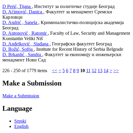
D Perić, Tijana
, Институт за политичке студије Београд
D. Aćimović, Danica
, Факултет за менаџмент Сремски
Карловци
D. Andrić , Sanela
, Криминалистичко-полицијска академија
Београд
D. Antonović , Ratomir
, Faculty of Law, Security and Management
Konstantin Veliki Niš
D. Anđelković , Slađana
, Географски факултет Београд
D. Božić, Sofija
, Institute for Recent History of Serbia Belgrade
D. Brkanlić , Sandra
, Факултет за економију и инжењерски
менаџмент Нови Сад
226 - 250 of 1779 items
<<
<
5
6
7
8
9
10
11
12
13
14
>
>>
Make a Submission
Make a Submission
Language
Srpski
English